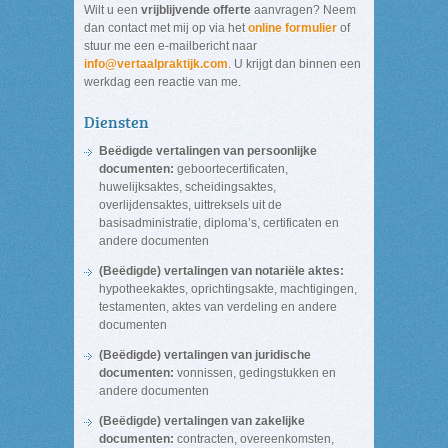
Wilt u een
vrijblijvende offerte
aanvragen? Neem
dan contact met mij op via het
online formulier
of
stuur me een e-mailbericht naar
info@vertaalpraktijk.com
. U krijgt dan binnen een
werkdag een reactie van me.
Diensten
Beëdigde vertalingen van persoonlijke
documenten:
geboortecertificaten,
huwelijksaktes, scheidingsaktes,
overlijdensaktes, uittreksels uit de
basisadministratie, diploma’s, certificaten en
andere documenten
(Beëdigde) vertalingen van notariële aktes:
hypotheekaktes, oprichtingsakte, machtigingen,
testamenten, aktes van verdeling en andere
documenten
(Beëdigde) vertalingen van juridische
documenten:
vonnissen, gedingstukken en
andere documenten
(Beëdigde) vertalingen van zakelijke
documenten:
contracten, overeenkomsten,