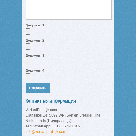
Документ 1
Документ 2
Документ 3
Документ 4
Контактная информация
VertaalPraktijk.com
Glanslibel 14
,
5692 WR
,
Son en Breugel
,
The
Netherlands (Нидерланды)
Тел./WhatsApp:
+31 616 443 369
info@vertaalpraktijk.com