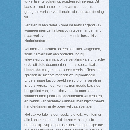
tot vertaler te volgen op academisch niveau. Dit
laatste is met name interessant wanneer men
graag als vertaler van literaire stukken aan de slag
wil.
Vertalen is een redelijk voor de hand liggend vak
wanneer men zelf afkomstig is uit een ander land,
maar wel over een gedegen kennis beschikt van de
Nederlandse taal.
Wil men zich richten op een specifiek vakgebied,
zoals het vertalen van ondertiteling bij
televisieprogramma's, of de vertaling van juridische
en/of officiele documenten, dan is specialisatie
binnen dat vakgebied ook een vereiste. Tenslotte
spreken de meeste mensen wel bijvoorbeeld
Engels, maar bijvoorbeeld een diploma vertaling
Engels vereist meer kennis. Een goede basis op
het gebied van juridische zaken is onmisbaar
wanneer men juridische documenten wil vertalen,
en kennis van techniek wanneer men bijvoorbeeld
handleidingen in de bouw wil gaan vertalen.
Het vak vertaler is een veelzijdig vak. Men kan er
alle kanten mee op. Het kiezen van de juiste
branche lijkt vrij simpel. Pas hetzelfde principe toe