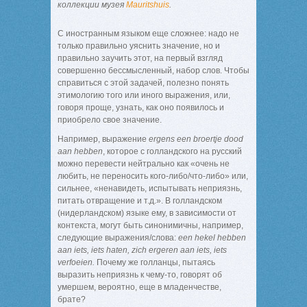
коллекции музея
Mauritshuis
.
С иностранным языком еще сложнее: надо не
только правильно уяснить значение, но и
правильно заучить этот, на первый взгляд
совершенно бессмысленный, набор слов. Чтобы
справиться с этой задачей, полезно понять
этимологию того или иного выражения, или,
говоря проще, узнать, как оно появилось и
приобрело свое значение.
Например, выражение
ergens een broertje dood
aan hebben
, которое с голландского на русский
можно перевести нейтрально как «очень не
любить, не переносить кого-либо/что-либо» или,
сильнее, «ненавидеть, испытывать неприязнь,
питать отвращение и т.д.». В голландском
(нидерландском) языке ему, в зависимости от
контекста, могут быть синонимичны, например,
следующие выражения/слова:
een hekel hebben
aan iets, iets haten, zich ergeren aan iets, iets
verfoeien.
Почему же голланцы, пытаясь
выразить неприязнь к чему-то, говорят об
умершем, вероятно, еще в младенчестве,
брате?