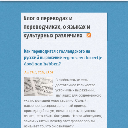
Блог о переводах и
переводчиках, о языках и
культурных различиях
Как переводится с голландского на
русский выражение ergens een broertje
dood aan hebben?
Jun 29th, 2014, 13:04
В любом языке есть
достаточное количество
устойчивых выражений,
звучащих для современного
уха по меньшей мере странно. Самый,
наверное, распространенный пример,
приходящий на ум, если говорить о русском
языке, - это «бить баклуши». Что за «баклуши»,
зачем их бить и почему этот фразеологизм
означает то, что он означает?