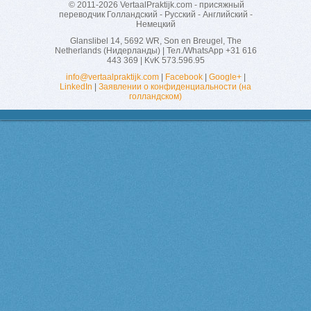
© 2011-2026
VertaalPraktijk.com
- присяжный
переводчик Голландский - Русский - Английский -
Немецкий
Glanslibel 14
,
5692 WR
,
Son en Breugel
,
The
Netherlands (Нидерланды)
| Тел./WhatsApp
+31 616
443 369
| KvK 573.596.95
info@vertaalpraktijk.com
|
Facebook
|
Google+
|
LinkedIn
|
Заявлении о конфиденциальности (на
голландском)