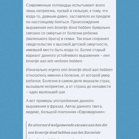
Современные голландцы испытывают всего
лишь неприязнь, пускай и сильную, к тому, что
когда-то, давным-давно, заставляло их предков
по-настоящему бояться. Происхождение
выражения een
broertje dood hebben
буквально
связано со смертью от болезни ребенка
(маленького брата) в семье. Так язык сохранил
свидетельство о высокой детской смертности,
имевшей место быть когда-то. Более старый
вариант данного устойчивого выражения –
een
broertje aan iets verloren hebben
.
Изначально
ergens een broertje dood aan hebben
относилось именно к болезни, от которой умер
ребенок. Болезни в самом деле внушали страх,
вызывали неприятие, а от страха до ненависти
– один маленький шаг.
А вот примеры употребления данного
выражения в фразах. Автор данного твита,
видимо, большой поклонник «Евровидения»:
En uiteraard welgemeende excuses aan hen die
een broertje dood hebben aan het Eurovisie