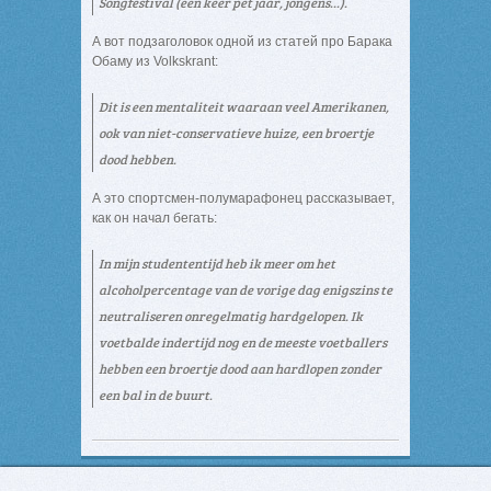
Songfestival (één keer pet jaar, jongens...).
А вот подзаголовок одной из статей про Барака
Обаму из Volkskrant:
Dit is een mentaliteit waaraan veel Amerikanen,
ook van niet-conservatieve huize, een broertje
dood hebben.
А это спортсмен-полумарафонец рассказывает,
как он начал бегать:
In mijn studententijd heb ik meer om het
alcoholpercentage van de vorige dag enigszins te
neutraliseren onregelmatig hardgelopen. Ik
voetbalde indertijd nog en de meeste voetballers
hebben een broertje dood aan hardlopen zonder
een bal in de buurt.