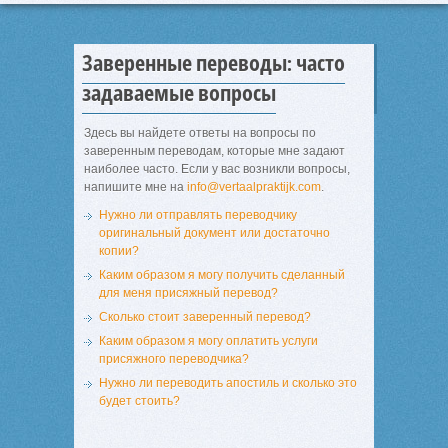
Заверенные переводы: часто
задаваемые вопросы
Здесь вы найдете ответы на вопросы по
заверенным переводам, которые мне задают
наиболее часто. Если у вас возникли вопросы,
напишите мне на
info@vertaalpraktijk.com
.
Нужно ли отправлять переводчику
оригинальный документ или достаточно
копии?
Каким образом я могу получить сделанный
для меня присяжный перевод?
Сколько стоит заверенный перевод?
Каким образом я могу оплатить услуги
присяжного переводчика?
Нужно ли переводить апостиль и сколько это
будет стоить?