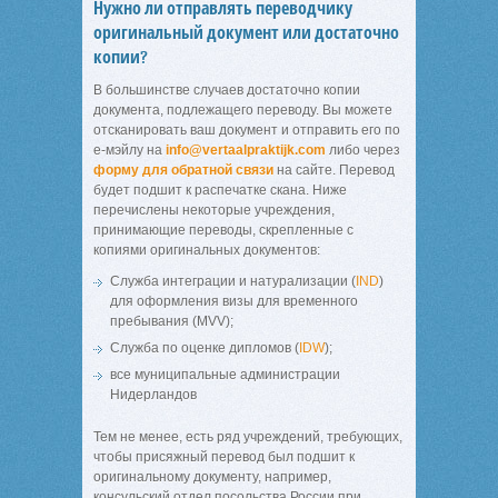
Нужно ли отправлять переводчику
оригинальный документ или достаточно
копии?
В большинстве случаев достаточно копии
документа, подлежащего переводу. Вы можете
отсканировать ваш документ и отправить его по
е-мэйлу на
info@vertaalpraktijk.com
либо через
форму для обратной связи
на сайте. Перевод
будет подшит к распечатке скана. Ниже
перечислены некоторые учреждения,
принимающие переводы, скрепленные с
копиями оригинальных документов:
Служба интеграции и натурализации (
IND
)
для оформления визы для временного
пребывания (MVV);
Служба по оценке дипломов (
IDW
);
все муниципальные администрации
Нидерландов
Тем не менее, есть ряд учреждений, требующих,
чтобы присяжный перевод был подшит к
оригинальному документу, например,
консульский отдел посольства России при