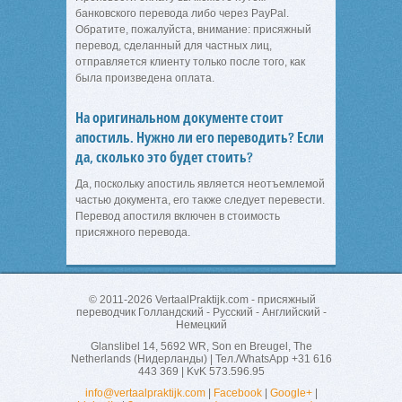
банковского перевода либо через PayPal.
Обратите, пожалуйста, внимание: присяжный
перевод, сделанный для частных лиц,
отправляется клиенту только после того, как
была произведена оплата.
На оригинальном документе стоит
апостиль. Нужно ли его переводить? Если
да, сколько это будет стоить?
Да, поскольку апостиль является неотъемлемой
частью документа, его также следует перевести.
Перевод апостиля включен в стоимость
присяжного перевода.
© 2011-2026
VertaalPraktijk.com
- присяжный
переводчик Голландский - Русский - Английский -
Немецкий
Glanslibel 14
,
5692 WR
,
Son en Breugel
,
The
Netherlands (Нидерланды)
| Тел./WhatsApp
+31 616
443 369
| KvK 573.596.95
info@vertaalpraktijk.com
|
Facebook
|
Google+
|